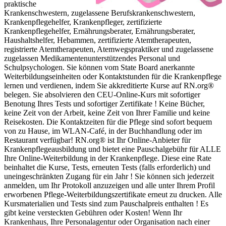
praktische
Krankenschwestern, zugelassene Berufskrankenschwestern,
Krankenpflegehelfer, Krankenpfleger, zertifizierte
Krankenpflegehelfer, Ernährungsberater, Ernährungsberater,
Haushaltshelfer, Hebammen, zertifizierte Atemtherapeuten,
registrierte Atemtherapeuten, Atemwegspraktiker und zugelassene
zugelassen Medikamentenunterstützendes Personal und
Schulpsychologen. Sie können vom State Board anerkannte
Weiterbildungseinheiten oder Kontaktstunden für die Krankenpflege
lernen und verdienen, indem Sie akkreditierte Kurse auf RN.org®
belegen. Sie absolvieren den CEU-Online-Kurs mit sofortiger
Benotung Ihres Tests und sofortiger Zertifikate ! Keine Bücher,
keine Zeit von der Arbeit, keine Zeit von Ihrer Familie und keine
Reisekosten. Die Kontaktzeiten für die Pflege sind sofort bequem
von zu Hause, im WLAN-Café, in der Buchhandlung oder im
Restaurant verfügbar! RN.org® ist Ihr Online-Anbieter für
Krankenpflegeausbildung und bietet eine Pauschalgebühr für ALLE
Ihre Online-Weiterbildung in der Krankenpflege. Diese eine Rate
beinhaltet die Kurse, Tests, erneuten Tests (falls erforderlich) und
uneingeschränkten Zugang für ein Jahr ! Sie können sich jederzeit
anmelden, um Ihr Protokoll anzuzeigen und alle unter Ihrem Profil
erworbenen Pflege-Weiterbildungszertifikate erneut zu drucken. Alle
Kursmaterialien und Tests sind zum Pauschalpreis enthalten ! Es
gibt keine versteckten Gebühren oder Kosten! Wenn Ihr
Krankenhaus, Ihre Personalagentur oder Organisation nach einer