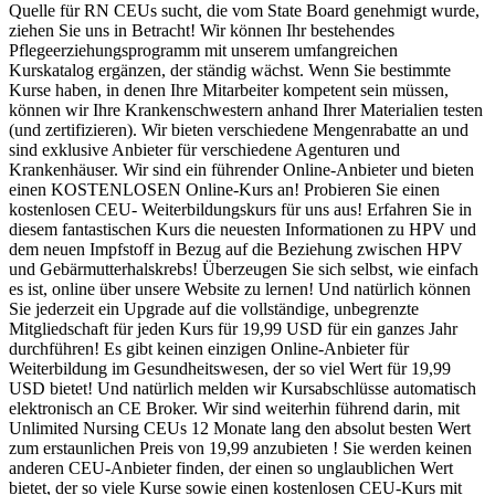
Quelle für RN CEUs sucht, die vom State Board genehmigt wurde,
ziehen Sie uns in Betracht! Wir können Ihr bestehendes
Pflegeerziehungsprogramm mit unserem umfangreichen
Kurskatalog ergänzen, der ständig wächst. Wenn Sie bestimmte
Kurse haben, in denen Ihre Mitarbeiter kompetent sein müssen,
können wir Ihre Krankenschwestern anhand Ihrer Materialien testen
(und zertifizieren). Wir bieten verschiedene Mengenrabatte an und
sind exklusive Anbieter für verschiedene Agenturen und
Krankenhäuser. Wir sind ein führender Online-Anbieter und bieten
einen KOSTENLOSEN Online-Kurs an! Probieren Sie einen
kostenlosen CEU- Weiterbildungskurs für uns aus! Erfahren Sie in
diesem fantastischen Kurs die neuesten Informationen zu HPV und
dem neuen Impfstoff in Bezug auf die Beziehung zwischen HPV
und Gebärmutterhalskrebs! Überzeugen Sie sich selbst, wie einfach
es ist, online über unsere Website zu lernen! Und natürlich können
Sie jederzeit ein Upgrade auf die vollständige, unbegrenzte
Mitgliedschaft für jeden Kurs für 19,99 USD für ein ganzes Jahr
durchführen! Es gibt keinen einzigen Online-Anbieter für
Weiterbildung im Gesundheitswesen, der so viel Wert für 19,99
USD bietet! Und natürlich melden wir Kursabschlüsse automatisch
elektronisch an CE Broker. Wir sind weiterhin führend darin, mit
Unlimited Nursing CEUs 12 Monate lang den absolut besten Wert
zum erstaunlichen Preis von 19,99 anzubieten ! Sie werden keinen
anderen CEU-Anbieter finden, der einen so unglaublichen Wert
bietet, der so viele Kurse sowie einen kostenlosen CEU-Kurs mit