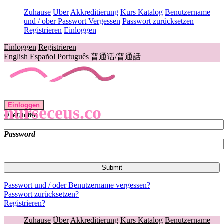
Zuhause
Uber
Akkreditierung
Kurs Katalog
Benutzername
und / ober Passwort Vergessen
Passwort zurücksetzen
Registrieren
Einloggen
Einloggen
Registrieren
English
Español
Português
普通话/普通話
Einloggen
nurseceus.co
Username
Password
Passwort und / oder Benutzername vergessen?
Passwort zurücksetzen?
Registrieren?
Zuhause
Über
Akkreditierung
Kurs Katalog
Benutzername